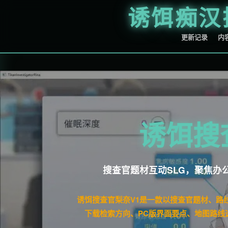
诱饵痴汉
更新记录
内
诱饵搜
搜查官题材互动SLG，聚焦办
诱饵搜查官梨奈V1是一款以搜查官题材、路
下载检索方向、PC版界面要点、地图路线